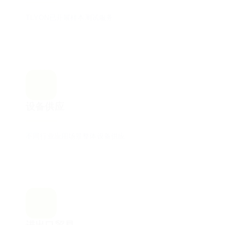
TLYON已开展样本测试服务
设备供应
不同行业应用场景整体设备供应
设备供应
不同行业应用场景整体设备供应
进出口贸易
提供货物及技术进出口服务贸易
进出口贸易