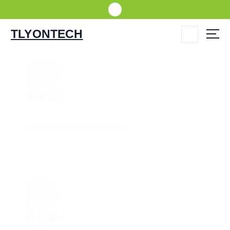
跳
转
到
TLYONTECH
内
容
实验设计
满足科研需求提供实验技术开发
实验设计
满足科研需求提供实验技术开发
样品测试
TLYON已开展样本测试服务
样品测试